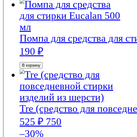
190
₽
В корзину
Tre (средство для повседн
525
₽
750
–30%